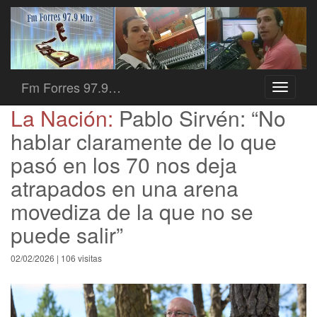
Fm Forres 97.9…
Toggle
navigati
La Nación:
Pablo Sirvén: “No
hablar claramente de lo que
pasó en los 70 nos deja
atrapados en una arena
movediza de la que no se
puede salir”
02/02/2026 | 106 visitas