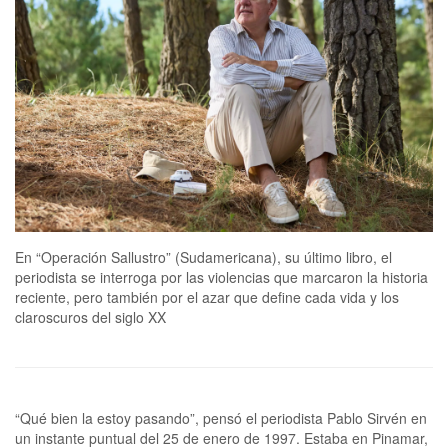
En “Operación Sallustro” (Sudamericana), su último libro, el
periodista se interroga por las violencias que marcaron la historia
reciente, pero también por el azar que define cada vida y los
claroscuros del siglo XX
“Qué bien la estoy pasando”, pensó el periodista Pablo Sirvén en un instante puntual del 25 de enero de 1997. Estaba en Pinamar, era su día de franco en medio de la siempre vertiginosa cobertura de la temporada veraniega, acababa de darse una zambullida en el mar y, allá arriba, el cielo lucía uno de sus mejores celestes.Por aquel entonces editor general de la revista Noticias, Sirvén no sabía que en apenas unos minutos, bajo ese mismo sol y respirando el mismo aire salobre que ahora lo hacía sentir tan pleno, su compañero, Gabriel Michi, le traería una noticia con sabor a tinieblas: el fotógrafo José Luis Cabezas había sido asesinado. “Borges también iba al cine, pero no me comparo". Juan Pablo Paz: “Está lleno de físicos en lugares impensados como Wall Street”A 29 años de ese hecho, Sirvén recuerda el escalofrío. Lo imposible de creer: habían matado a quien, durante dos veranos, 1993 y 1994, había sido su compañero de coberturas en ese mismo lugar de la costa bonaerense. Recuerda la conmoción, el miedo, las horas que pasaron entre el espanto por los detalles que rodeaban al suceso y la salida a la palestra: él, periodista, obligado a responder las preguntas de colegas de todos los medios del país, mientras el ruido interior no cesaba (que si Alfredo Yabrán, que si hubo anuncios a los que no prestaron atención, que el horror del modus operandi de los asesinos, que cómo seguir).El sol se mantenía incólume, el mar alardeaba belleza, de la playa llegaba el habitual rumor de risas y olas. Suele ser así: la vida sigue, a despecho de las tragedias. Sirvén recuerda que alguien se preguntó, con un temblor que venía de los años setenta: “¿Vuelve la violencia?” “¿Empezaron a matar otra vez?”. Recuerda también que esa noche, cuando sobre la playa estallaron los fuegos artificiales del desfile de modas de Roberto Giordano –plena fiesta noventosa-, algo dentro suyo se soltó. Cuenta que estalló en lágrimas, que lloró hasta vaciarse. Después, durmió unas horas. Hasta que lo despertó su propio cuerpo que, de la cabeza a los pies, no paraba de temblar. -Luego de ese verano, volviste varias veces a Pinamar, pero siempre para estadas breves, nunca para vacacionar. Hasta ahora. ¿Qué ocurrió este año, que te pudiste quedar? -Creo que fue el paso del tiempo. De todos modos, estar acá me hace volver a aquella época en que cubríamos, con José Luis y todo a pulmón, la temporada. Una vez, para una nota en Cariló, íbamos a juntar a dos economistas, Roberto Alemann y Juan Sourrouille. José Luis iba a buscar a uno en un auto; yo en otro. Y él me decía: “Qué locura, se suben a autos sin saber de quiénes son, van a atravesar el bosque sin pensar que les podría pasar algo”. Finalmente, al que le pasó fue a él. A través del monitor –la entrevista se realiza vía zoom-, el rostro de Sirvén, por un segundo, se entristece. El sol de este verano se le nota en el bronceado. Las heridas abiertas aquel otro verano, el de hace 29 años, no se ven. Solo se escuchan. No obstante, el periodista anda con otros hechos del pasado en mente. Mientras se permite disfrutar de la playa, se prepara para presentar, el próximo viernes, a las 18, en el hotel Marcin de Cariló, Operación Sallustro, su último libro (la presentación se reiterará el 10 de este mes, a las 17, en Villa Victoria, Mar del Plata).Fogueado tanto en la velocidad de las redacciones como en el trabajo a más largo plazo que exige un libro (entre otros, publicó Esteban Bullrich. Guerrero del silencio, y El rey de la TV. Goar Mestre y la pelea entre gobiernos y medios latinomericanos), en Operación Sallustro, Sirvén se animó a jugar con un estilo que, sin dejar de lado el apego a la investigación periodística, suma las posibilidades del relato ficcional. El desafío fue abordar uno de los tantos hechos violentos de nuestra historia reciente: el secuestro y posterior asesinato, el 10 de abril de 1972, a manos del Ejército Revolucionario del Pueblo (ERP), del empresario ítalo-paraguayo Oberdan Sallustro, director general de Fiat en la Argentina. Sirvén tenía 14 años y una incipiente vocación periodística cuando la noticia del secuestro de Sallustro paralizó al país. La larga crisis política que marcó la segunda mitad del siglo XX en la Argentina se había traducido en una espiral de violencia que no pararía de crecer. Fue ese horror, el de la muerte que podía tocar en cualquier momento y a cualquiera, lo que lo estremeció hace 29 años, cuando le llegó la noticia de que los restos de un colega habían sido encontrados, calcinados en un paraje a kilómetros de Pinamar. Y es a esa huella, la del trauma colectivo, a la que, entre otras cosas, busca interpelar en su nuevo libro. -¿Cuánto del verano de 1997 sobrevoló en la escritura de Operación Sallustro?-La verdad, el libro, el personaje, se me cruzaron de casualidad. Nunca pensé que iba a escribir un libro sobre Sallustro. Pero el tema apareció de la manera más azarosa. El primero de mayo de 2023, Esteban Bullrich, que es el personaje de mi anterior libro, Guerrero del silencio, hizo una convocatoria en San Nicolás de los Arroyos, en la Casa del Acuerdo. Viste que cuando uno trabaja en los medios, a veces se te acerca gente… Así que se me acerca una persona, me empieza a hablar de distintas cosas, y en un momento me dice que había sido el asistente directo de Sallustro. Ahí me vino a la memoria todo lo que en mi adolescencia me había impactado ese hecho: fueron tres semanas en las que este empresario estuvo en la tapa de los diarios y en los noticieros, para después terminar de la peor manera. Recuerdo las noticias del secuestro, el enigma de si lo iban a encontrar o no, las negociaciones, lo que se pedía de botín, todo lo que se dijo… y el asesinato. Ese mismo día también asesinaron al general de división Juan Carlos Sánchez, en Rosario. O sea, fueron dos hechos muy impactantes.-¿El asesor que se te acercó era Carlos Tonelli?-Sí, él me empezó a contar que Sallustro había luchado en la Segunda Guerra Mundial. “Fue partisano contra Mussolini”, me dijo. Eso me quedó un poco flotando. Me pareció interesante porque cuando ocurrió el secuestro, ese empresario era alguien desconocido para la mayoría de los argentinos. No para lo que hoy llamamos el “círculo rojo”; para el establishment era un hombre conocido porque era el director general de Fiat, que en ese momento era la empresa número uno de la Argentina en facturación. Pero para el resto de los ciudadanos era ignoto. Te lo podías cruzar en la calle y no sabías quién era. ¿Y además había peleado en la Segunda Guerra Mundial y contra Mussolini? Ahí pensé que podía ser interesante contar la vida de ese emprendedor, y cómo había terminado.-¿Cómo pasaste, de esa primera intuición, al libro?-Fue un proceso largo, porque el encuentro ocurrió el primero de mayo de 2023 y cuando empecé a visualizar que podía llegar a ser un libro, ya era 2024. En el último trimestre de ese año se me impuso escribirlo. Además, se me había ocurrido escribirlo en primera persona, lo cual era un desafío. Somos periodistas, usamos la tercera persona, sabemos no contaminarnos con lo que está sucediendo. Y bueno, acá decidí que me iba a contaminar mucho porque la voz omnisciente iba a ser la del propio protagonista. Yo había leído hace muchas décadas Soy Roca, de Félix Luna, que está escrito en primera persona, pero termina con una necrológica de LA NACION. La diferencia es que en mi libro hice que la primera persona trascienda la muerte del personaje. De alguna manera, lo que me planteaba es que lo más conocido de Sallustro fue su secuestro y asesinato, pero nunca tuvo un libro dedicado a su vida. Siempre apareció en capítulos de distintos libros sobre los años 70; hay millones de libros sobre los 70 y en muchísimos se alude, incluso con varias páginas, a ese secuestro y asesinato. Obviamente yo incluí esos hechos, pero quise trascenderlos. El libro no termina con el secuestro y la muerte, sino que la voz de Sallustro sigue hablando, hasta llegar al siglo XXI. Cuando empecé a trabajar me surgió más el periodista que el escritor. Me dije: “tengo que ser muy fiel, muy leal, al pensamiento de este hombre”. Pero me di cuenta de que no podía contar muchas cosas. ¿Cómo accedés al pensamiento de alguien que no está vivo y que no sabés si dejó textos sobre sí mismo? Fui a la Biblioteca Nacional, suponiendo que, dada la importancia de este hombre, el día de su muerte LA NACION habría hecho una necrológica espectacular. Pero no. Las notas en los diarios, La Opinión, LA NACION y todos, son muy escuetas. Con lo cual dije: “Voy a tener que remar bastante para saber de su vida”. Había dos hijos vivos, pero uno muere en marzo del año pasado y el otro, cuando le escribo, en un primer momento estaba muy refractario. Finalmente, accedió a encontrarse conmigo y me dio alguna documentación. En Fiat obtuve información a través de Cristiano Ratazzi y del archivo Fiat en Italia…Y bueno, cuando empezás a juntar piezas, todo empieza a fluir. “Uno a veces pierde dimensión del nivel de miedo y el nivel de capilaridad que tuvieron ese miedo y esa tragedia”-¿Y el personaje de Nahuel Sima? Ahí tenemos pura ficción.-Yo ya tenía el paraguas de la novela, un empresario de primer nivel que cuenta cosas, que es un tipo abierto. Necesitaba una contrafigura, no del mismo nivel, que me sirviera para ampliar la historia, para darle un contexto. Y me surge la idea de este personaje, que es en realidad un personaje satelital de Sallustro; no es un contrapunto al estilo Eva y Victoria, sino contrapunto de temperamento, de carácter. Tenés un Sallustro muy bien plantado como empresario, con su mirada capitalista, con un padrino muy interesante en la vida real, que fue [el presidente de Fiat] Aurelio Peccei, y por el otro lado Nahuel Sima, un chico de familia bien, sin problemas, pero incómodo en esa situación, que, de casualidad, en Punta del Este se engancha con Tupamaros y luego entra en el ERP. Eso se me ocurrió al principio y luego pude chequear con mucha bibliografía e incluso h