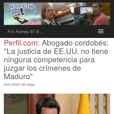
Fm Forres 97.9…
Toggle
navigati
Perfil.com:
Abogado cordobés:
"La justicia de EE.UU. no tiene
ninguna competencia para
juzgar los crímenes de
Maduro"
09/01/2026 | 85 visitas